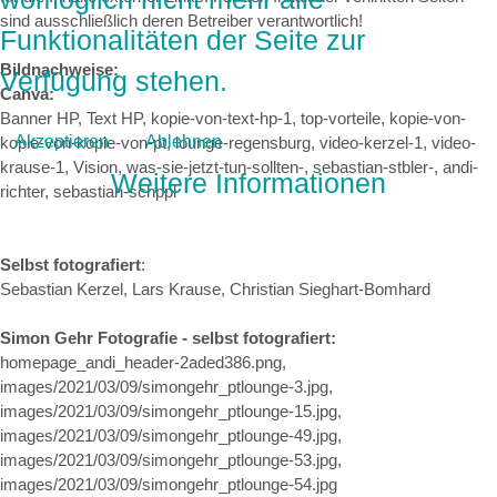
sind ausschließlich deren Betreiber verantwortlich!
Funktionalitäten der Seite zur
Bildnachweise:
Verfügung stehen.
Canva:
Banner HP, Text HP, kopie-von-text-hp-1, top-vorteile, kopie-von-
Akzeptieren
Ablehnen
kopie-von-kopie-von-pt, lounge-regensburg, video-kerzel-1, video-
krause-1, Vision, was-sie-jetzt-tun-sollten-, sebastian-stbler-, andi-
Weitere Informationen
richter, sebastian-schppl
Selbst fotografiert
:
Sebastian Kerzel, Lars Krause, Christian Sieghart-Bomhard
Simon Gehr Fotografie - selbst fotografiert:
homepage_andi_header-2aded386.png,
images/2021/03/09/simongehr_ptlounge-3.jpg,
images/2021/03/09/simongehr_ptlounge-15.jpg,
images/2021/03/09/simongehr_ptlounge-49.jpg,
images/2021/03/09/simongehr_ptlounge-53.jpg,
images/2021/03/09/simongehr_ptlounge-54.jpg