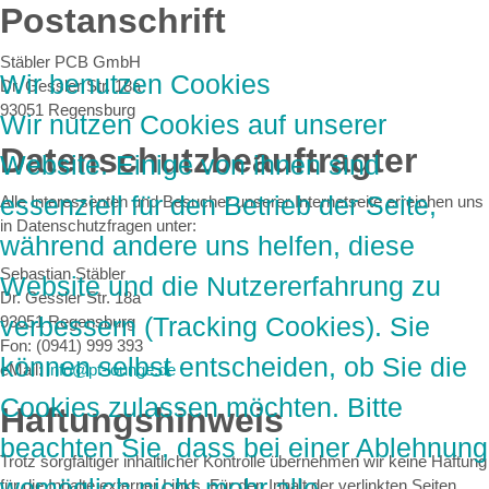
Postanschrift
Stäbler PCB GmbH
Wir benutzen Cookies
Dr. Gessler Str. 18a
93051 Regensburg
Wir nutzen Cookies auf unserer
Datenschutzbeauftragter
Website. Einige von ihnen sind
essenziell für den Betrieb der Seite,
Alle Interessenten und Besucher unserer Internetseite erreichen uns
in Datenschutzfragen unter:
während andere uns helfen, diese
Sebastian Stäbler
Website und die Nutzererfahrung zu
Dr. Gessler Str. 18a
verbessern (Tracking Cookies). Sie
93051 Regensburg
Fon: (0941) 999 393
können selbst entscheiden, ob Sie die
eMail:
info@pt-lounge.de
Cookies zulassen möchten. Bitte
Haftungshinweis
beachten Sie, dass bei einer Ablehnung
Trotz sorgfältiger inhaltlicher Kontrolle übernehmen wir keine Haftung
womöglich nicht mehr alle
für die Inhalte externer Links. Für den Inhalt der verlinkten Seiten